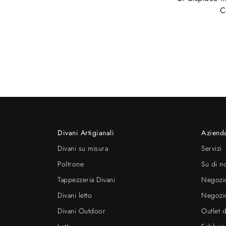
C
Divani Artigianali
Aziend
Divani su misura
Servizi
Poltrone
Su di n
Tappezzeria Divani
Negozi
Divani letto
Negozio
Divani Outdoor
Outlet 