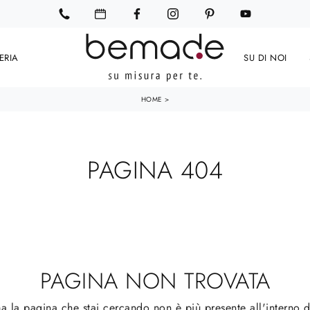
ERIA
SU DI NOI
HOME
>
PAGINA 404
PAGINA NON TROVATA
a la pagina che stai cercando non è più presente all'interno de