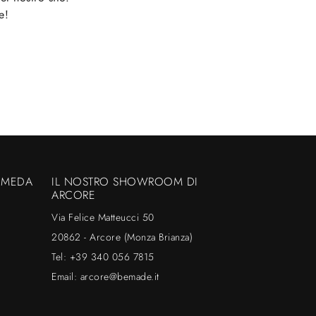
e!
 MEDA
IL NOSTRO SHOWROOM DI
ARCORE
Via Felice Matteucci 50
20862 - Arcore (Monza Brianza)
Tel:
+39 340 056 7815
Email:
arcore@bemade.it