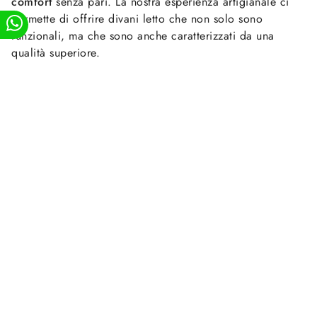
comfort
senza pari. La nostra esperienza artigianale ci
permette di offrire divani letto che non solo sono
funzionali, ma che sono anche caratterizzati da una
qualità superiore.
Ogni divano letto viene realizzato con
materiali pregiati
e tecniche di lavorazione artigianale, garantendo una
struttura solida e durevole nel tempo. Le imbottiture e i
tessuti scelti con cura assicurano un comfort ottimale sia
quando il divano è utilizzato come seduta, sia quando
viene trasformato in un letto. Inoltre, ci prendiamo cura
di progettare i nostri divani letto in modo da offrire
un'
estetica accattivante
. Pur essendo spesso sottovalutati
rispetto ai divani tradizionali, i nostri divani letto
artigianali sono concepiti per aggiungere stile e bellezza
agli spazi abitativi. Scegliamo con cura i design, i colori
e le finiture per garantire che ogni divano letto sia unico
e si integri perfettamente nell'arredamento circostante.