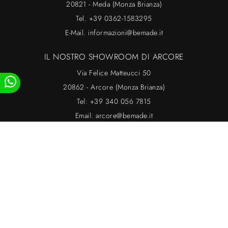
20821 - Meda (Monza Brianza)
Tel.
+39 0362-1583295
E-Mail.
informazioni@bemade.it
IL NOSTRO SHOWROOM DI ARCORE
Via Felice Matteucci 50
20862 - Arcore (Monza Brianza)
Tel:
+39 340 056 7815
Email:
arcore@bemade.it
Bemade Srl - P.IVA 12261400969
Privacy
-
Cookie
Gestisci i consensi
Powered by