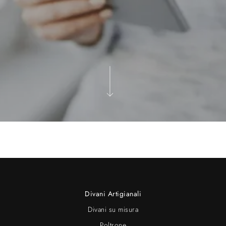
Divani Artigianali
Divani su misura
Poltrone