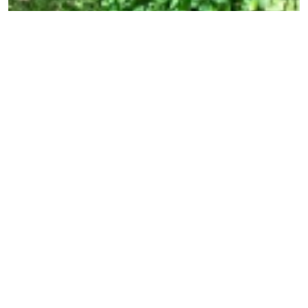
Interamente rivestita in microfibra effetto velluto,
Dallas è disponibile anche nella versione
poltroncina. Un morbido abbraccio da cui lasciarti
avvolgere dopo una lunga giornata per rendere
unico ogni tuo momento di relax.
RICHIEDI MAGGIORI INFORMAZIONI