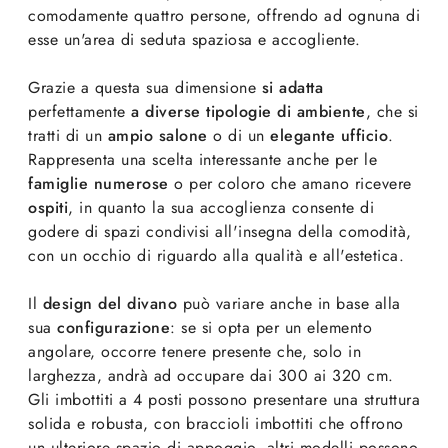
comodamente quattro persone, offrendo ad ognuna di
esse un'area di seduta spaziosa e accogliente.
Grazie a questa sua dimensione
si adatta
perfettamente
a diverse tipologie di ambiente
, che si
tratti di un
ampio salone
o di un
elegante ufficio
.
Rappresenta una scelta interessante anche per le
famiglie numerose
o per coloro che amano ricevere
ospiti
, in quanto la sua accoglienza consente di
godere di spazi condivisi all'insegna della comodità,
con un occhio di riguardo alla qualità e all'estetica.
Il
design del divano
può variare anche in base alla
sua
configurazione
: se si opta per un elemento
angolare, occorre tenere presente che, solo in
larghezza, andrà ad occupare dai 300 ai 320 cm.
Gli imbottiti a 4 posti possono presentare una struttura
solida e robusta, con braccioli imbottiti che offrono
un ulteriore spazio di appoggio, altri modelli possono