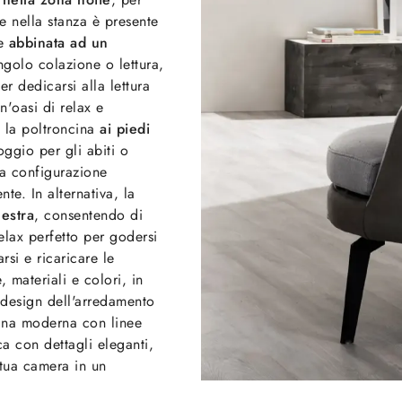
e nella stanza è presente
re
abbinata ad un
golo colazione o lettura,
er dedicarsi alla lettura
n'oasi di relax e
e la poltroncina
ai piedi
gio per gli abiti o
ta configurazione
te. In alternativa, la
nestra
, consentendo di
elax perfetto per godersi
rsi e ricaricare le
 materiali e colori, in
 design dell'arredamento
cina moderna con linee
ca con dettagli eleganti,
 tua camera in un