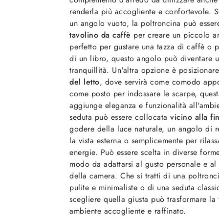
renderla più accogliente e confortevole. S
un angolo vuoto, la poltroncina può esse
tavolino da caffè
per creare un piccolo an
perfetto per gustare una tazza di caffè o p
di un libro, questo angolo può diventare u
tranquillità. Un'altra opzione è posizionar
del letto
, dove servirà come comodo appog
come posto per indossare le scarpe, ques
aggiunge eleganza e funzionalità all'ambien
seduta può essere collocata
vicino alla fi
godere della luce naturale, un angolo di r
la vista esterna o semplicemente per rilassa
energie. Può essere scelta in diverse forme,
modo da adattarsi al gusto personale e al
della camera. Che si tratti di una poltron
pulite e minimaliste o di una seduta classi
scegliere quella giusta può trasformare la
ambiente accogliente e raffinato.