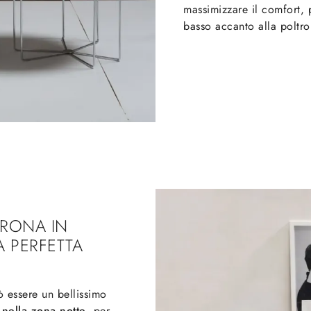
massimizzare il comfort, 
basso accanto alla poltron
TRONA IN
 PERFETTA
ò essere un bellissimo
e
nella zona notte
, per