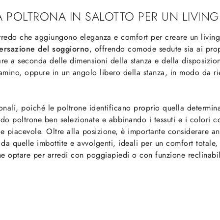
 POLTRONA IN SALOTTO PER UN LIVIN
redo che aggiungono eleganza e comfort per creare un living
ersazione del soggiorno
, offrendo comode sedute sia ai propr
are a seconda delle dimensioni della stanza e della disposizion
camino, oppure in un angolo libero della stanza, in modo da r
onali, poiché le poltrone identificano proprio quella determin
 poltrone ben selezionate e abbinando i tessuti e i colori con
e e piacevole. Oltre alla posizione, è importante considerare a
 da quelle imbottite e avvolgenti, ideali per un comfort totale,
 optare per arredi con poggiapiedi o con funzione reclinabile