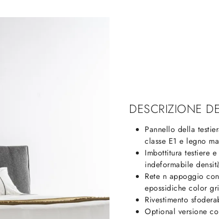
DESCRIZIONE D
Pannello della testier
classe E1 e legno ma
Imbottitura testiere 
indeformabile densità
Rete n appoggio con t
epossidiche color gr
Rivestimento sfoderab
Optional versione co