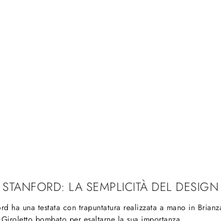
STANFORD: LA SEMPLICITÀ DEL DESIGN
ford ha una testata con trapuntatura realizzata a mano in Brian
 Giroletto bombato per esaltarne la sua importanza.