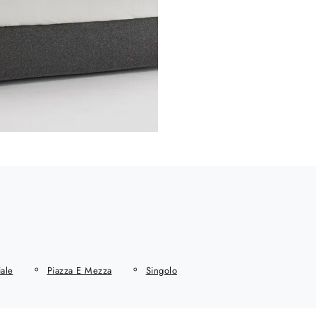
ale
Piazza E Mezza
Singolo