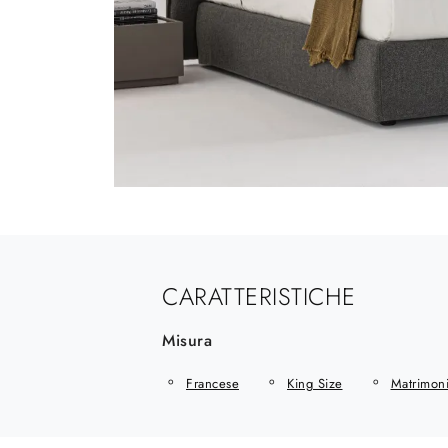
CARATTERISTICHE
Misura
Francese
King Size
Matrimoni