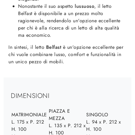
Nonostante il suo aspetto
lussuoso
, il letto
Belfast è disponibile a un prezzo molto
ragionevole, rendendolo un'opzione eccellente
per chi è alla ricerca di un letto di alta qualità
ma economico.
In sintesi, il letto
Belfast
è un'opzione eccellente per
chi vuole combinare lusso, comfort e funzionalità in
un unico pezzo di mobili.
DIMENSIONI
PIAZZA E
MATRIMONIALE
SINGOLO
MEZZA
L. 175 x P. 212
L. 94 x P. 212 x
L. 135 x P. 212 x
H. 100
H. 100
H. 100